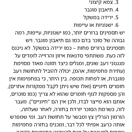
צמא קיצוני
תיאבון מוגבר
ירידה במשקל
ישנוניות או עייפות
יש תסמינים ברורים יותר, כמו ישנוניות, עייפות, רמה
גבוהה של סוכר בדם כמו גם תיאבון מוגבר. ויש
תסמינים ברורים פחות – כמו ירידה במשקל. לא ניכנס
לזה כעת. משתתפי סדנאות איזון והרזייה לומדים על
מנגנוני רעב שונים, ומגלים כיצד תזונה מאוד מסוימת
(עתירת פחמימות, אהמ), יכולה להוביל לתחושת רעב
מוגברת, או לפחות תכופה. בין היתר, כי בפחמימות אין
חומרים חיוניים (ואלו שיש ניתן לקבל ממקורות אחרים),
והן מספקות לגוף חומרים שהוא לא צריך (כמו סוכרים,
אותם הוא מייצר לבדו, ולכן אין הם "חיוניים"). מעבר
לזה, כשרמת הסוכר יורדת בחזרה, לאחר שעלתה,
הורמון הגרלין צץ ומבשר על תחושת רעב. ומי שמפרש
אותה כרעב אמיתי לכל דבר, ומכניס בחזרה פחמימות
נוספות למערכת על מנת להשקיט התכווצות הקיבה