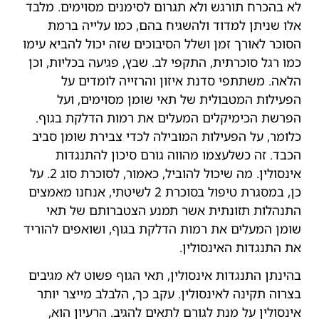
לא בהכרח תורגש ולא תגרום לסימנים מסוימים. מלבד
אלו שניתן למדוד ולהשגיח בהם, כמו עלייה ברמת
הסוכר לאורך זמן ושלל הסיבוכים שזה יכול להביא עימו
כמו רגל סוכרתית, התקפי לב. שבץ, פגיעה בכליות, וכן
הלאה. משתתפי סדנת איזון והרזייה לומדים על
הפעילות המטבולית של תאי שומן מסוימים, ועל
הפרשת הכימיקלים המעלים את רמות הדלקת בגוף.
כלומר, על הפעילות המובילה לכדי צבירת שומן סביב
הכבד. זה כשלעצמו מהווה גורם סיכון להתנגדות
אינסולין. מה שיכול להוביל, כאמור, לסוכרת סוג 2. על
כן, במסגרת טיפול בסוכרת 2 לשיטתי, אנחנו מאמצים
התנהלות תזונתית אשר תמנע הצטברותם של תאי
שומן המעלים את רמות הדלקת בגוף, ושואפים להוריד
את התנגדות האינסולין.
בהינתן התנגדות אינסולין, תאי הגוף פשוט לא מגיבים
בצרוה תקינה לאינסולין. עקב כך, הלבלב מייצר יותר
אינסולין על מנת לגורם לתאים להגיב. הרעיון הוא,